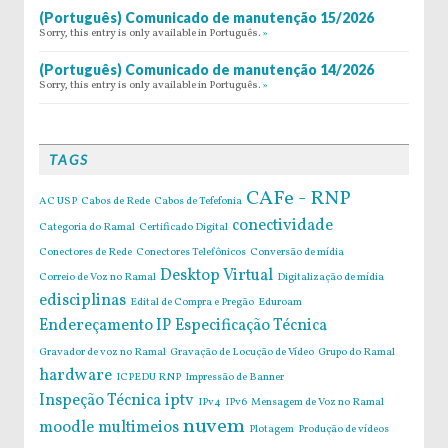
(Português) Comunicado de manutenção 15/2026
Sorry, this entry is only available in Português.
»
(Português) Comunicado de manutenção 14/2026
Sorry, this entry is only available in Português.
»
TAGS
CAFe - RNP
AC USP
Cabos de Rede
Cabos de Tefefonia
conectividade
Categoria do Ramal
Certificado Digital
Conectores de Rede
Conectores Telefônicos
Conversão de mídia
Desktop Virtual
Correio de Voz no Ramal
Digitalização de mídia
edisciplinas
Edital de Compra e Pregão
Eduroam
Endereçamento IP
Especificação Técnica
Gravador de voz no Ramal
Gravação de Locução de Vídeo
Grupo do Ramal
hardware
ICPEDU RNP
Impressão de Banner
Inspeção Técnica
iptv
IPv4
IPv6
Mensagem de Voz no Ramal
nuvem
moodle
multimeios
Plotagem
Produção de vídeos