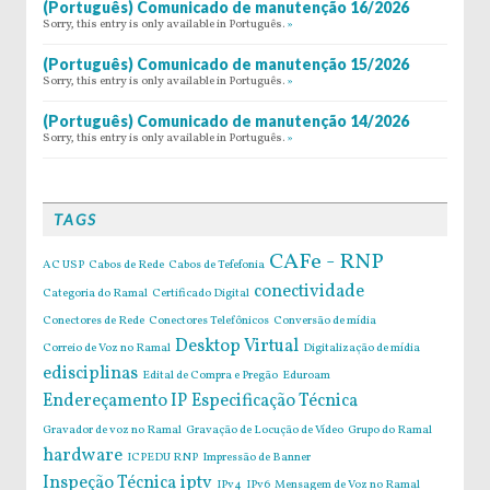
(Português) Comunicado de manutenção 16/2026
Sorry, this entry is only available in Português.
»
(Português) Comunicado de manutenção 15/2026
Sorry, this entry is only available in Português.
»
(Português) Comunicado de manutenção 14/2026
Sorry, this entry is only available in Português.
»
TAGS
CAFe - RNP
AC USP
Cabos de Rede
Cabos de Tefefonia
conectividade
Categoria do Ramal
Certificado Digital
Conectores de Rede
Conectores Telefônicos
Conversão de mídia
Desktop Virtual
Correio de Voz no Ramal
Digitalização de mídia
edisciplinas
Edital de Compra e Pregão
Eduroam
Endereçamento IP
Especificação Técnica
Gravador de voz no Ramal
Gravação de Locução de Vídeo
Grupo do Ramal
hardware
ICPEDU RNP
Impressão de Banner
Inspeção Técnica
iptv
IPv4
IPv6
Mensagem de Voz no Ramal