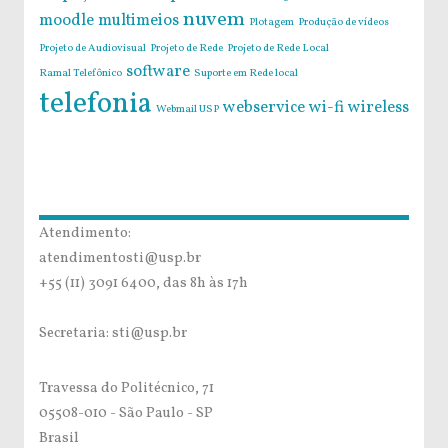
nuvem
moodle
multimeios
Plotagem
Produção de vídeos
Projeto de Audiovisual
Projeto de Rede
Projeto de Rede Local
software
Ramal Telefônico
Suporte em Rede local
telefonia
webservice
wi-fi
wireless
Webmail USP
Atendimento:
atendimentosti@usp.br
+55 (11) 3091 6400, das 8h às 17h
Secretaria: sti@usp.br
Travessa do Politécnico, 71
05508-010 - São Paulo - SP
Brasil