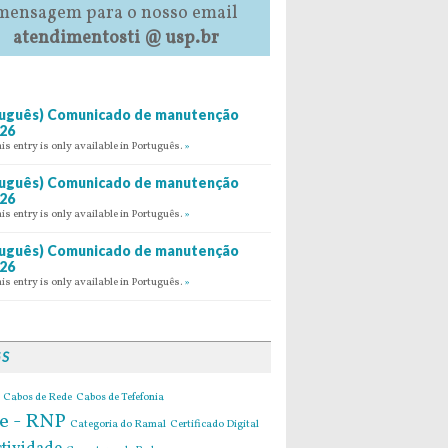
mensagem para o nosso email
atendimentosti @ usp.br
uguês) Comunicado de manutenção
26
his entry is only available in Português.
»
uguês) Comunicado de manutenção
26
his entry is only available in Português.
»
uguês) Comunicado de manutenção
26
his entry is only available in Português.
»
GS
Cabos de Rede
Cabos de Tefefonia
e - RNP
Categoria do Ramal
Certificado Digital