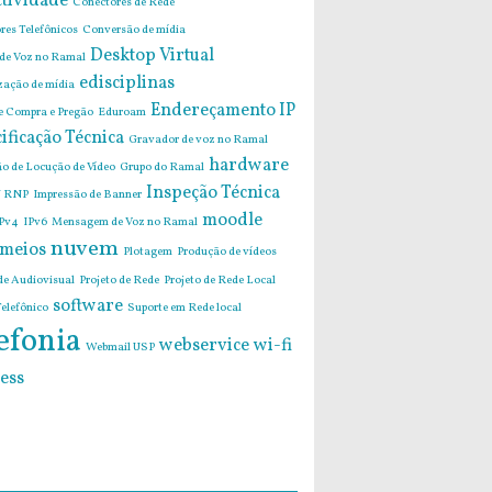
tividade
Conectores de Rede
res Telefônicos
Conversão de mídia
Desktop Virtual
 de Voz no Ramal
edisciplinas
zação de mídia
Endereçamento IP
de Compra e Pregão
Eduroam
ificação Técnica
Gravador de voz no Ramal
hardware
o de Locução de Vídeo
Grupo do Ramal
Inspeção Técnica
 RNP
Impressão de Banner
moodle
Pv4
IPv6
Mensagem de Voz no Ramal
nuvem
imeios
Plotagem
Produção de vídeos
de Audiovisual
Projeto de Rede
Projeto de Rede Local
software
elefônico
Suporte em Rede local
efonia
webservice
wi-fi
Webmail USP
ess