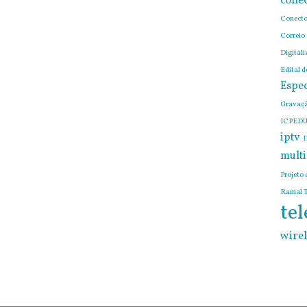
conec
Conecto
Correio
Digitali
Edital 
Espec
Gravaçã
ICPEDU
iptv
I
mult
Projeto 
Ramal T
tel
wirel