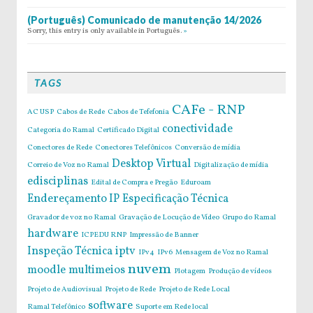
(Português) Comunicado de manutenção 14/2026
Sorry, this entry is only available in Português.
»
TAGS
CAFe - RNP
AC USP
Cabos de Rede
Cabos de Tefefonia
conectividade
Categoria do Ramal
Certificado Digital
Conectores de Rede
Conectores Telefônicos
Conversão de mídia
Desktop Virtual
Correio de Voz no Ramal
Digitalização de mídia
edisciplinas
Edital de Compra e Pregão
Eduroam
Endereçamento IP
Especificação Técnica
Gravador de voz no Ramal
Gravação de Locução de Vídeo
Grupo do Ramal
hardware
ICPEDU RNP
Impressão de Banner
Inspeção Técnica
iptv
IPv4
IPv6
Mensagem de Voz no Ramal
nuvem
moodle
multimeios
Plotagem
Produção de vídeos
Projeto de Audiovisual
Projeto de Rede
Projeto de Rede Local
software
Ramal Telefônico
Suporte em Rede local