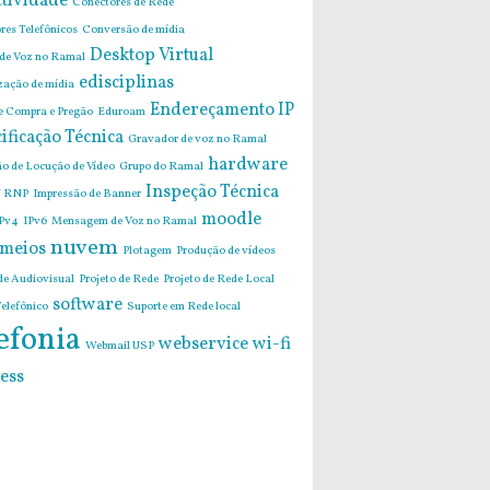
tividade
Conectores de Rede
res Telefônicos
Conversão de mídia
Desktop Virtual
 de Voz no Ramal
edisciplinas
zação de mídia
Endereçamento IP
de Compra e Pregão
Eduroam
ificação Técnica
Gravador de voz no Ramal
hardware
o de Locução de Vídeo
Grupo do Ramal
Inspeção Técnica
 RNP
Impressão de Banner
moodle
Pv4
IPv6
Mensagem de Voz no Ramal
nuvem
imeios
Plotagem
Produção de vídeos
de Audiovisual
Projeto de Rede
Projeto de Rede Local
software
elefônico
Suporte em Rede local
efonia
webservice
wi-fi
Webmail USP
ess