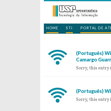
HOME
STI
PORTAL DE A
28 de June de 20
(Português) Wi
Camargo Guarni
Sorry, this entry 
7 de July de 2016
(Português) Wi
Sorry, this entry 