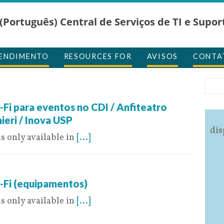
(Português) Central de Serviços de TI e Supor
TENDIMENTO
RESOURCES FOR
AVISOS
CONTA
19
-Fi para eventos no CDI / Anfiteatro
eri / Inova USP
dis
is only available in
[...]
-Fi (equipamentos)
is only available in
[...]