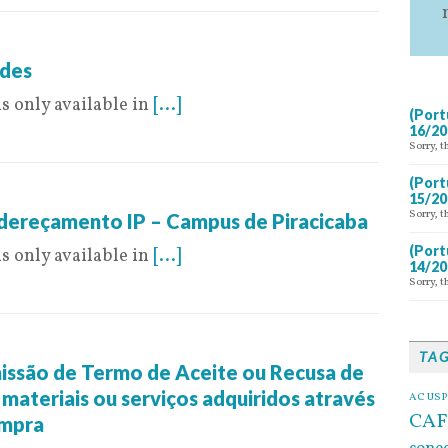
edes
is only available in
[...]
(Port
16/20
Sorry, t
(Port
6
15/20
Sorry, t
dereçamento IP – Campus de Piracicaba
(Port
is only available in
[...]
14/20
Sorry, t
TA
issão de Termo de Aceite ou Recusa de
materiais ou serviços adquiridos através
AC USP
CAF
ompra