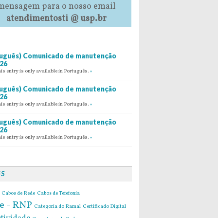
mensagem para o nosso email
atendimentosti @ usp.br
uguês) Comunicado de manutenção
26
his entry is only available in Português.
»
uguês) Comunicado de manutenção
26
his entry is only available in Português.
»
uguês) Comunicado de manutenção
26
his entry is only available in Português.
»
GS
Cabos de Rede
Cabos de Tefefonia
e - RNP
Categoria do Ramal
Certificado Digital