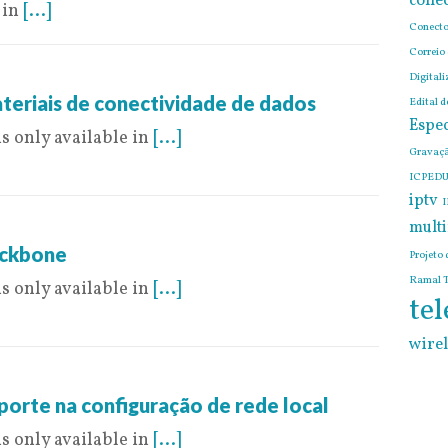
conec
 in
[...]
Conecto
Correio
Digitali
teriais de conectividade de dados
Edital 
Espec
is only available in
[...]
Gravaçã
ICPEDU
iptv
I
mult
ackbone
Projeto 
Ramal T
is only available in
[...]
tel
wirel
porte na configuração de rede local
is only available in
[...]