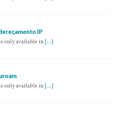
ndereçamento IP
is only available in
[...]
duroam
is only available in
[...]