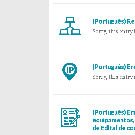
7 de July de 2016
(Português) R
Sorry, this entry 
19 de May de 201
(Português) En
Sorry, this entry 
9 de May de 2016
(Português) Em
equipamentos, 
de Edital de c