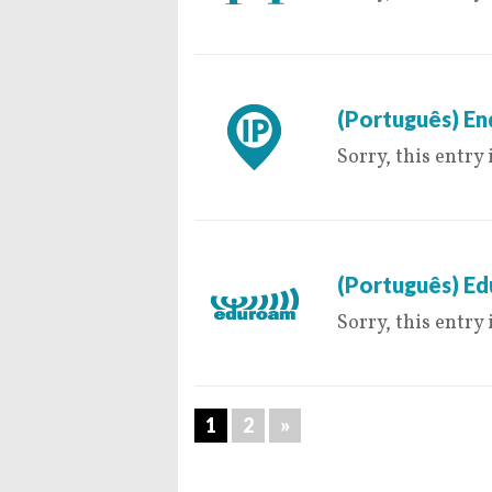
9 de May de 2016
(Português) E
Sorry, this entry 
6 de May de 2016
(Português) E
Sorry, this entry 
1
2
»